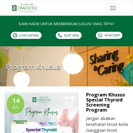
Toggle
navigation
KAMI HADIR UNTUK MEMBERIKAN SOLUSI YANG TEPAT
LIHAT JADWAL
BUAT JANJI
WHATSAPP
Program Khusus
Program Khusus
14
Special Thyroid
Screening
JUL
Program
Jangan abaikan
kesehatan tiroid Anda
Gangguan tiroid