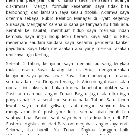
melamar pekerjaan dan di sinilah saya merasakan adanya
diskriminasi. Mengisi formulir kesehatan saya tidak bisa
berbohong, dan lamaran saya selalu ditolak. Akhirnya saya
diterima sebagai Public Relation Manager di Hyatt Regency
Surabaya. Mengapa? Karena di sana pertanyaan itu tidak ada.
Kembali ke habitat, membuat hidup saya menjadi indah
kembali. Saya ingin hidup lebih berarti. Saya aktif di RRS,
menemani saudara-saudara saya sesama penderita kanker
payudara. Saya telah merasakan apa yang mereka rasakan
dan saya ingin berbagi.
Setelah 5 tahun, keinginan saya menjadi ibu yang lengkap
mulai terasa. Saya datang ke dr. Ario, mengemukakan
keinginan saya punya anak. Saya diberi beberapa literatur,
semua ada risiko. Dengan tenang dr. Ario mengatakan, kalau
operasi ini sukses ini bukan karena kehebatan dokter saja.
Pasti ada campur tangan Tuhan. Begitu juga kalau Ika ingin
punya anak, kita serahkan semua pada Tuhan. Satu tahun
lewat, saya mulai gelisah, tapi dengan senyum Iwan
mengatakan.don’t push your luck, semua akan indah bila
saatnya tiba. Benar, saat saya baru diterima kerja di PT.
Eastern Logistics, dr. Hari Paraton menjabat tangan saya erat,
Selamat, ibu hamil.. Ya Tuhan, Engkau sungguh baik.