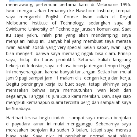
menerawang, pertemuan pertama kami di Melbourne 1996.
Iwan mengantarkan temannya ke Hawthorn Institute, tempat
saya mengambil English Course. Iwan kuliah di Royal
Melbourne Institute of Technology, sedangkan saya di
Swinburne University of Technology jurusan komunikasi. Saat
itu saya yakin, inilah pria yang akan mendampingi saya
menjalani hidup ini. Banyak hal yang membuat saya merasa
Iwan adalah sosok yang very special. Selain sabar, Iwan juga
bisa mengerti bahwa saya memang nggak bisa diam. Prinsip
saya, hidup itu harus produktif. Setamat kuliah langsung
bekerja di Indosiar, saya terbiasa bekerja dengan tempo tinggi.
Ini menyenangkan, karena banyak tantangan. Setiap hari mulai
jam 9 pagi sampai jam 11 malam diisi dengan kerja dan kerja.
Begitu pentingnya kerja itu buat saya, tetapi akhirnya saya
merasakan bahwa saya membutuhkan Iwan lebih dari
segalanya. Tanggal 10 Juni 2000 kami menikah. Dan, saya siap
mengikuti kemanapun suami tercinta pergi dan sampailah saya
ke Surabaya.
Hari-hari terasa begitu indah…..sampai saya merasa benjolan
di payudara kanan ini mulai mengganggu. Sebenarnya saya
merasakan benjolan itu sudah 3 bulan, tetapi saya merasa
biasa saja. Saya pikir ini perubahan normal saat siklus