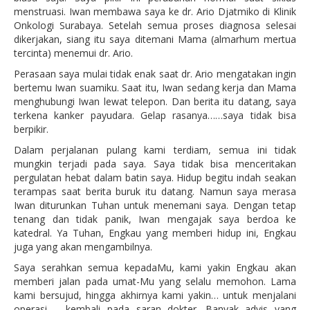
menstruasi. Iwan membawa saya ke dr. Ario Djatmiko di Klinik
Onkologi Surabaya. Setelah semua proses diagnosa selesai
dikerjakan, siang itu saya ditemani Mama (almarhum mertua
tercinta) menemui dr. Ario.
Perasaan saya mulai tidak enak saat dr. Ario mengatakan ingin
bertemu Iwan suamiku. Saat itu, Iwan sedang kerja dan Mama
menghubungi Iwan lewat telepon. Dan berita itu datang, saya
terkena kanker payudara. Gelap rasanya……saya tidak bisa
berpikir.
Dalam perjalanan pulang kami terdiam, semua ini tidak
mungkin terjadi pada saya. Saya tidak bisa menceritakan
pergulatan hebat dalam batin saya. Hidup begitu indah seakan
terampas saat berita buruk itu datang. Namun saya merasa
Iwan diturunkan Tuhan untuk menemani saya. Dengan tetap
tenang dan tidak panik, Iwan mengajak saya berdoa ke
katedral. Ya Tuhan, Engkau yang memberi hidup ini, Engkau
juga yang akan mengambilnya.
Saya serahkan semua kepadaMu, kami yakin Engkau akan
memberi jalan pada umat-Mu yang selalu memohon. Lama
kami bersujud, hingga akhirnya kami yakin… untuk menjalani
operasi – kembali pada saran dokter. Banyak advis yang