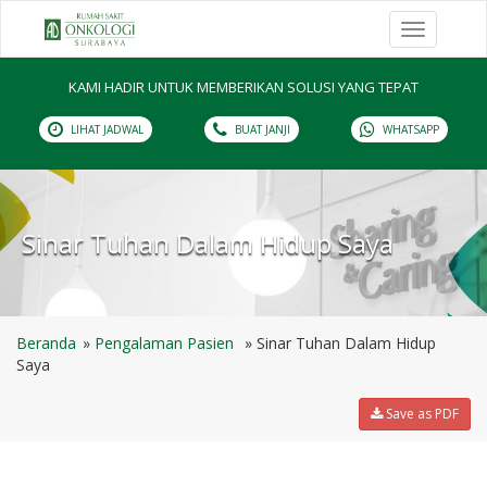
Toggle
navigation
KAMI HADIR UNTUK MEMBERIKAN SOLUSI YANG TEPAT
LIHAT JADWAL
BUAT JANJI
WHATSAPP
Sinar Tuhan Dalam Hidup Saya
Beranda
Pengalaman Pasien
Sinar Tuhan Dalam Hidup
Saya
Save as PDF