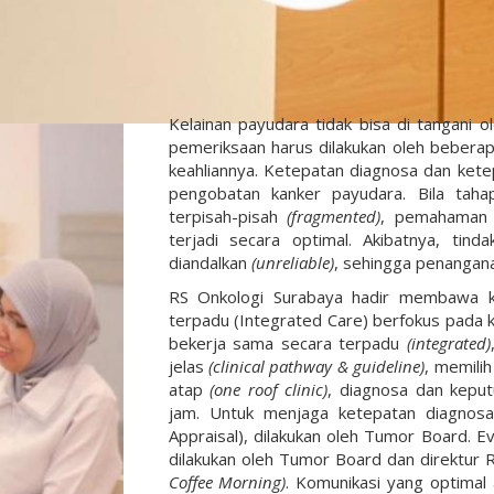
Kelainan payudara tidak bisa di tangani o
pemeriksaan harus dilakukan oleh beberap
keahliannya. Ketepatan diagnosa dan ketep
pengobatan kanker payudara. Bila taha
terpisah-pisah
(fragmented)
, pemahaman 
terjadi secara optimal. Akibatnya, tin
diandalkan
(unreliable)
, sehingga penangana
RS Onkologi Surabaya hadir membawa ko
terpadu (Integrated Care) berfokus pada ke
bekerja sama secara terpadu
(integrated)
jelas
(clinical pathway & guideline)
, memilih
atap
(one roof clinic)
, diagnosa dan kepu
jam. Untuk menjaga ketepatan diagnosa, 
Appraisal), dilakukan oleh Tumor Board. E
dilakukan oleh Tumor Board dan direktur
Coffee Morning)
. Komunikasi yang optimal 