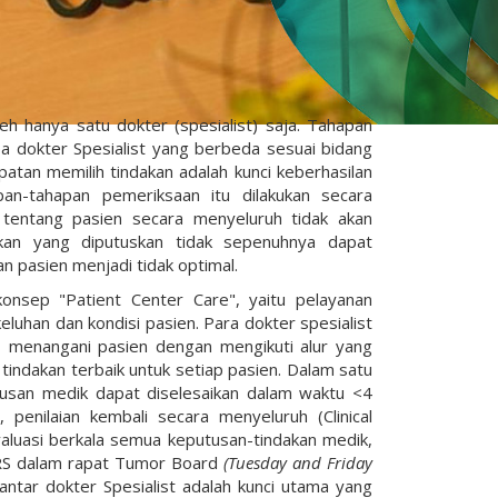
leh hanya satu dokter (spesialist) saja. Tahapan
a dokter Spesialist yang berbeda sesuai bidang
atan memilih tindakan adalah kunci keberhasilan
pan-tahapan pemeriksaan itu dilakukan secara
tentang pasien secara menyeluruh tidak akan
dakan yang diputuskan tidak sepenuhnya dapat
n pasien menjadi tidak optimal.
nsep "Patient Center Care", yaitu pelayanan
luhan dan kondisi pasien. Para dokter spesialist
, menangani pasien dengan mengikuti alur yang
 tindakan terbaik untuk setiap pasien. Dalam satu
tusan medik dapat diselesaikan dalam waktu <4
penilaian kembali secara menyeluruh (Clinical
valuasi berkala semua keputusan-tindakan medik,
 RS dalam rapat Tumor Board
(Tuesday and Friday
antar dokter Spesialist adalah kunci utama yang