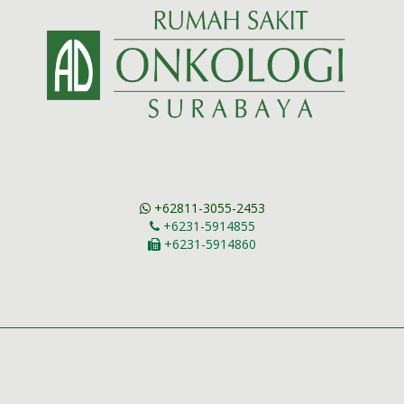
+62811-3055-2453
+6231-5914855
+6231-5914860