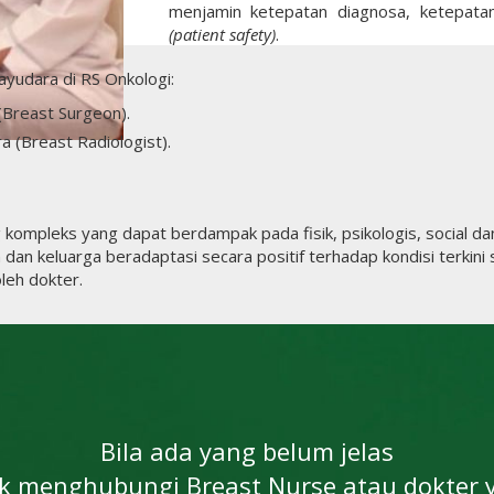
menjamin ketepatan diagnosa, ketepatan
(patient safety)
.
ayudara di RS Onkologi:
(Breast Surgeon).
a (Breast Radiologist).
g kompleks yang dapat berdampak pada fisik, psikologis, social 
dan keluarga beradaptasi secara positif terhadap kondisi terki
leh dokter.
Bila ada yang belum jelas
k menghubungi Breast Nurse atau dokter 