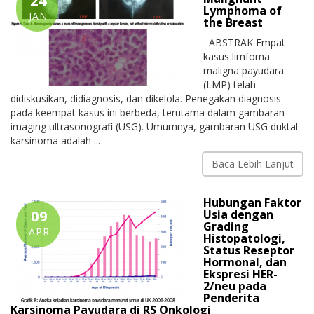
24
Lymphoma of
JAN
the Breast
ABSTRAK Empat
kasus limfoma
maligna payudara
(LMP) telah
didiskusikan, didiagnosis, dan dikelola. Penegakan diagnosis
pada keempat kasus ini berbeda, terutama dalam gambaran
imaging ultrasonografi (USG). Umumnya, gambaran USG duktal
karsinoma adalah ...
Baca Lebih Lanjut
Hubungan Faktor
09
Usia dengan
Grading
APR
Histopatologi,
Status Reseptor
Hormonal, dan
Ekspresi HER-
2/neu pada
Penderita
Karsinoma Payudara di RS Onkologi