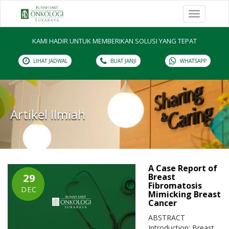
Toggle
navigation
KAMI HADIR UNTUK MEMBERIKAN SOLUSI YANG TEPAT
LIHAT JADWAL
BUAT JANJI
WHATSAPP
Artikel Ilmiah
A Case Report of
29
Breast
Fibromatosis
DEC
Mimicking Breast
Cancer
ABSTRACT
Introduction: Breast