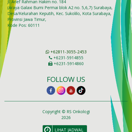
Jl. Arief Rahman Hakim no. 184
(Araya Galaxi Bumi Permai blok A2 no. 5,6,7) Surabaya,
Desa/Kelurahan Keputih, Kec. Sukolilo, Kota Surabaya,
Provinsi Jawa Timur,
Kode Pos: 60111
+62811-3055-2453
+6231-5914855
+6231-5914860
FOLLOW US
Copyright © RS Onkologi
2026
LIHAT JADWAL