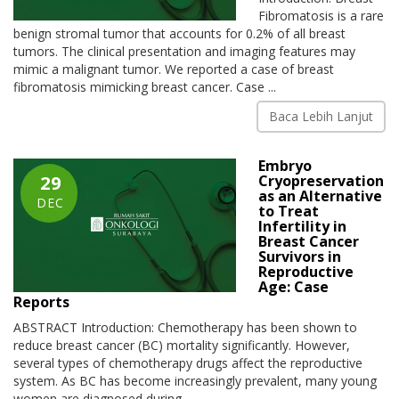
Fibromatosis is a rare
benign stromal tumor that accounts for 0.2% of all breast
tumors. The clinical presentation and imaging features may
mimic a malignant tumor. We reported a case of breast
fibromatosis mimicking breast cancer. Case ...
Baca Lebih Lanjut
Embryo
29
Cryopreservation
as an Alternative
DEC
to Treat
Infertility in
Breast Cancer
Survivors in
Reproductive
Age: Case
Reports
ABSTRACT Introduction: Chemotherapy has been shown to
reduce breast cancer (BC) mortality significantly. However,
several types of chemotherapy drugs affect the reproductive
system. As BC has become increasingly prevalent, many young
women are diagnosed during ...