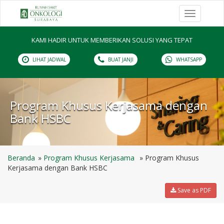
Toggle
navigation
KAMI HADIR UNTUK MEMBERIKAN SOLUSI YANG TEPAT
LIHAT JADWAL
BUAT JANJI
WHATSAPP
Program Khusus Kerjasama dengan
Bank HSBC
Beranda
Program Khusus Kerjasama
Program Khusus
Kerjasama dengan Bank HSBC
Save as PDF