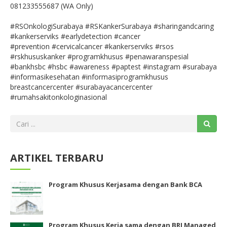
081233555687 (WA Only)
#RSOnkologiSurabaya #RSKankerSurabaya #sharingandcaring
#kankerserviks #earlydetection #cancer
#prevention #cervicalcancer #kankerserviks #rsos
#rskhususkanker #programkhusus #penawaranspesial
#bankhsbc #hsbc #awareness #paptest #instagram #surabaya
#informasikesehatan #informasiprogramkhusus
breastcancercenter #surabayacancercenter
#rumahsakitonkologinasional
ARTIKEL TERBARU
Program Khusus Kerjasama dengan Bank BCA
Program Khusus Kerja sama dengan BRI Managed