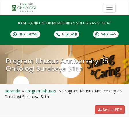
Toggle
navigation
KAMI HADIR UNTUK MEMBERIKAN SOLUSI YANG TEPAT
LIHAT JADWAL
BUAT JANJI
WHATSAPP
Program Khusus Anniversary RS
Onkologi Surabaya 31th
Beranda
Program Khusus
Program Khusus Anniversary RS
Onkologi Surabaya 31th
Save as PDF