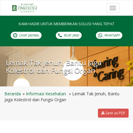
Toggle
navigation
KAMI HADIR UNTUK MEMBERIKAN SOLUSI YANG TEPAT
LIHAT JADWAL
BUAT JANJI
WHATSAPP
Lemak Tak Jenuh, Bantu Jaga
Kolestrol dan Fungsi Organ
Beranda
Informasi Kesehatan
Lemak Tak Jenuh, Bantu
Jaga Kolestrol dan Fungsi Organ
Save as PDF