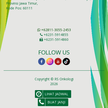
Provinsi Jawa Timur,
Kode Pos: 60111
+62811-3055-2453
+6231-5914855
+6231-5914860
FOLLOW US
Copyright © RS Onkologi
2026
LIHAT JADWAL
BUAT JANJI