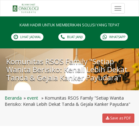
Toggle
navigation
KAMI HADIR UNTUK MEMBERIKAN SOLUSI YANG TEPAT
LIHAT JADWAL
BUAT JANJI
WHATSAPP
Komunitas RSOS Family "Setiap
Wanita Berisiko: Kenali Lebih Dekat
Tanda & Gejala Kanker Payudara"
Beranda
event
Komunitas RSOS Family "Setiap Wanita
Berisiko: Kenali Lebih Dekat Tanda & Gejala Kanker Payudara"
Save as PDF