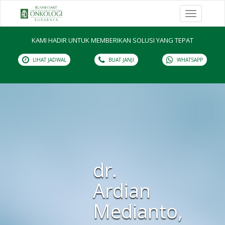
Toggle
navigation
KAMI HADIR UNTUK MEMBERIKAN SOLUSI YANG TEPAT
LIHAT JADWAL
BUAT JANJI
WHATSAPP
dr.
Ardian
Medianto,