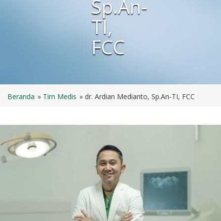
Sp.An-
TI,
FCC
Beranda
Tim Medis
dr. Ardian Medianto, Sp.An-TI, FCC