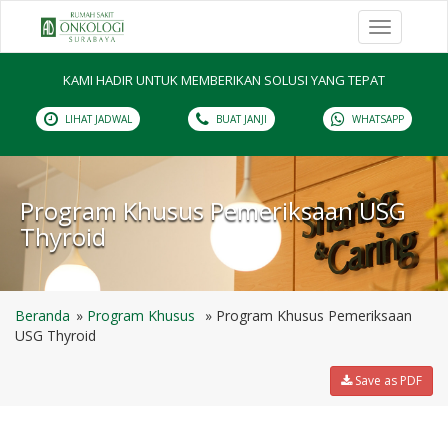
Toggle
navigation
KAMI HADIR UNTUK MEMBERIKAN SOLUSI YANG TEPAT
LIHAT JADWAL
BUAT JANJI
WHATSAPP
Program Khusus Pemeriksaan USG
Thyroid
Beranda
Program Khusus
Program Khusus Pemeriksaan
USG Thyroid
Save as PDF