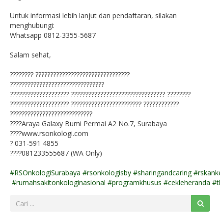
Untuk informasi lebih lanjut dan pendaftaran, silakan
menghubungi:
Whatsapp 0812-3355-5687
Salam sehat,
???????? ????????????????????????????????
????????????????????????????????
???????????????????? ???????????????????????????????? ????????
???????????????????? ???????????????????????? ????????????
????????????????????????????
????Araya Galaxy Bumi Permai A2 No.7, Surabaya
????www.rsonkologi.com
? 031-591 4855
????081233555687 (WA Only)
#RSOnkologiSurabaya
#rsonkologisby
#sharingandcaring
#rskank
#rumahsakitonkologinasional
#programkhusus
#cekleheranda
#t