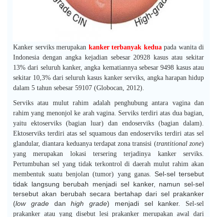
Kanker serviks merupakan
kanker terbanyak kedua
pada wanita di
Indonesia dengan angka kejadian sebesar 20928 kasus atau sekitar
13% dari seluruh kanker, angka kematiannya sebesar 9498 kasus atau
sekitar 10,3% dari seluruh kasus kanker serviks, angka harapan hidup
dalam 5 tahun sebesar 59107 (Globocan, 2012).
Serviks atau mulut rahim adalah penghubung antara vagina dan
rahim yang menonjol ke arah vagina. Serviks terdiri atas dua bagian,
yaitu ektoserviks (bagian luar) dan endoserviks (bagian dalam).
Ektoserviks terdiri atas sel squamous dan endoserviks terdiri atas sel
glandular, diantara keduanya terdapat zona transisi (
trantitional zone
)
yang merupakan lokasi tersering terjadinya kanker serviks.
Pertumbuhan sel yang tidak terkontrol di daerah mulut rahim akan
Sel-sel tersebut
membentuk suatu benjolan (tumor) yang ganas.
tidak langsung berubah menjadi sel kanker, namun sel-sel
tersebut akan berubah secara bertahap dari sel prakanker
(
low grade
dan
high grade
) menjadi se
l kanker.
Sel-sel
prakanker atau yang disebut lesi prakanker merupakan awal dari