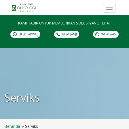
Toggle
navigation
KAMI HADIR UNTUK MEMBERIKAN SOLUSI YANG TEPAT
LIHAT JADWAL
BUAT JANJI
WHATSAPP
Serviks
Beranda
Serviks