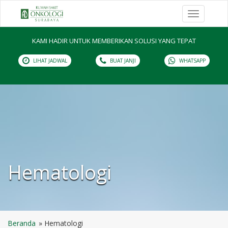
Toggle
navigation
KAMI HADIR UNTUK MEMBERIKAN SOLUSI YANG TEPAT
LIHAT JADWAL
BUAT JANJI
WHATSAPP
Hematologi
Beranda
Hematologi